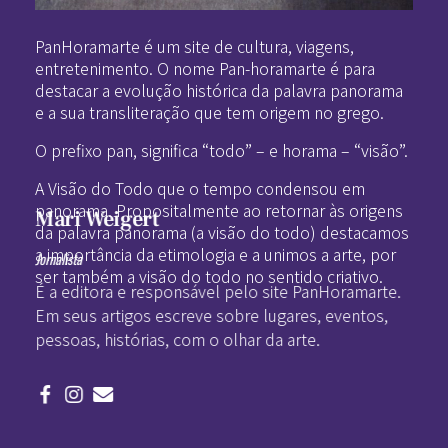
Pan-Horamarte - Porque vida é arte. Porque viajamos nessa poética
Porque vida é arte! Porque viajamos nessa poética
PanHoramarte é um site de cultura, viagens,
entretenimento. O nome Pan-horamarte é para
destacar a evolução histórica da palavra panorama
e a sua transliteração que tem origem no grego.
O prefixo pan, significa “todo” – e horama – “visão”.
A Visão do Todo que o tempo condensou em
panorama. Propositalmente ao retornar às origens
Mari Weigert
da palavra panorama (a visão do todo) destacamos
a importância da etimologia e a unimos a arte, por
Jornalista
ser também a visão do todo no sentido criativo.
É a editora e responsável pelo site PanHoramarte.
Em seus artigos escreve sobre lugares, eventos,
pessoas, histórias, com o olhar da arte.