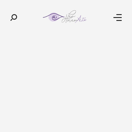
Pan-Horamarte - Porque vida é arte. Porque viajamos nessa poética
Porque vida é arte! Porque viajamos nessa poética