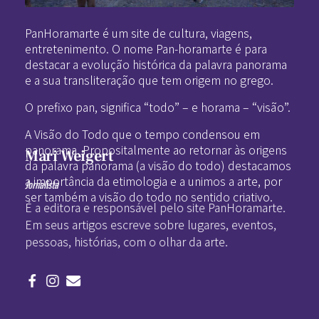
Pan-Horamarte - Porque vida é arte. Porque viajamos nessa poética
Porque vida é arte! Porque viajamos nessa poética
PanHoramarte é um site de cultura, viagens,
entretenimento. O nome Pan-horamarte é para
destacar a evolução histórica da palavra panorama
e a sua transliteração que tem origem no grego.
O prefixo pan, significa “todo” – e horama – “visão”.
A Visão do Todo que o tempo condensou em
panorama. Propositalmente ao retornar às origens
Mari Weigert
da palavra panorama (a visão do todo) destacamos
a importância da etimologia e a unimos a arte, por
Jornalista
ser também a visão do todo no sentido criativo.
É a editora e responsável pelo site PanHoramarte.
Em seus artigos escreve sobre lugares, eventos,
pessoas, histórias, com o olhar da arte.