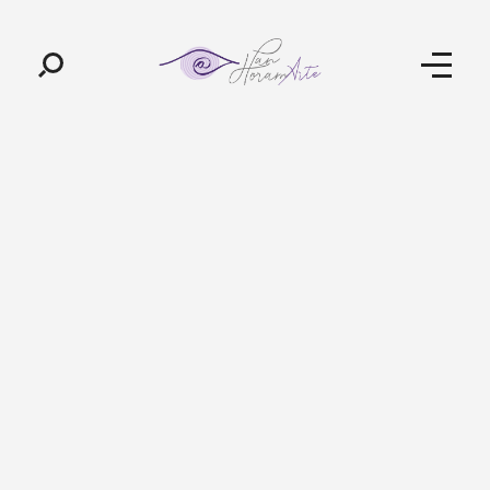
Pan-Horamarte - Porque vida é arte. Porque viajamos nessa poética
Porque vida é arte! Porque viajamos nessa poética