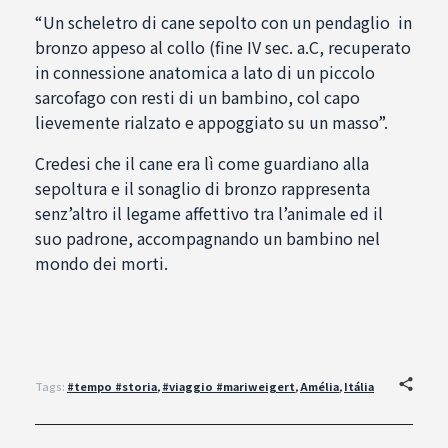
“Un scheletro di cane sepolto con un pendaglio in
bronzo appeso al collo (fine IV sec. a.C, recuperato
in connessione anatomica a lato di un piccolo
sarcofago con resti di un bambino, col capo
lievemente rialzato e appoggiato su un masso”.
Credesi che il cane era lì come guardiano alla
sepoltura e il sonaglio di bronzo rappresenta
senz’altro il legame affettivo tra l’animale ed il
suo padrone, accompagnando un bambino nel
mondo dei morti.
Tags:
#tempo #storia
,
#viaggio #mariweigert
,
Amélia
,
Itália