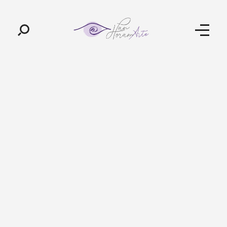
Pan-Horamarte - Porque vida é arte. Porque viajamos nessa poética
Porque vida é arte! Porque viajamos nessa poética