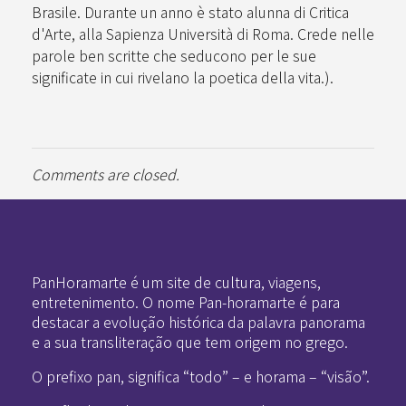
Brasile. Durante un anno è stato alunna di Critica
d'Arte, alla Sapienza Università di Roma. Crede nelle
parole ben scritte che seducono per le sue
significate in cui rivelano la poetica della vita.).
Comments are closed.
Pan-Horamarte - Porque vida é arte. Porque viajamos nessa poética
Porque vida é arte! Porque viajamos nessa poética
PanHoramarte é um site de cultura, viagens,
entretenimento. O nome Pan-horamarte é para
destacar a evolução histórica da palavra panorama
e a sua transliteração que tem origem no grego.
O prefixo pan, significa “todo” – e horama – “visão”.