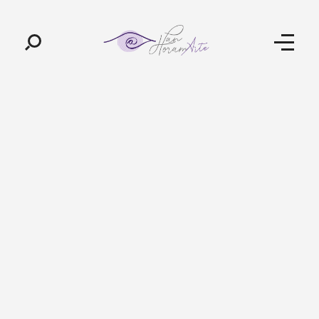
Pan-Horamarte - Porque vida é arte. Porque viajamos nessa poética
Porque vida é arte! Porque viajamos nessa poética