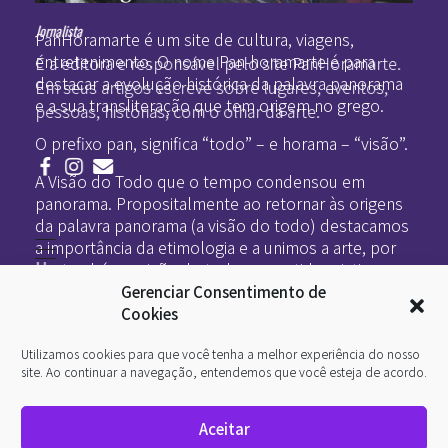
Pan-Horamarte - Porque vida é arte. Porque viajamos nessa poética
Porque vida é arte! Porque viajamos nessa poética
Jornalista
PanHoramarte é um site de cultura, viagens,
entretenimento. O nome Pan-horamarte é para
É a editora e responsável pelo site PanHoramarte.
destacar a evolução histórica da palavra panorama
Em seus artigos escreve sobre lugares, eventos,
e a sua transliteração que tem origem no grego.
pessoas, histórias, com o olhar da arte.
O prefixo pan, significa “todo” – e horama – “visão”.
A Visão do Todo que o tempo condensou em
panorama. Propositalmente ao retornar às origens
da palavra panorama (a visão do todo) destacamos
a importância da etimologia e a unimos a arte, por
Home
ser também a visão do todo no sentido criativo.
Literatura
Gerenciar Consentimento de
Viagens
Legado
Cookies
Blá-blá
Arte
Utilizamos cookies para que você tenha a melhor experiência do nosso
Quem somos
O que é arte
site. Ao continuar a navegação, entendemos que você esteja de acordo.
DesignSocial
InternetArt
Aceitar