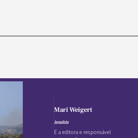
Mari Weigert
Jornalista
É a editora e responsável