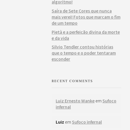
algoritmo!
Saíra de Sete Cores que nunca
mais verei! Fotos que marcam o fim
de um tempo
Pietà e a perfeição divina da morte
e da vida
Silvio Tendler contou histórias
que o tempo e o poder tentaram
esconder
RECENT COMMENTS
Luiz Ernesto Wanke
em
Sufoco
infernal
Luiz
em
Sufoco infernal