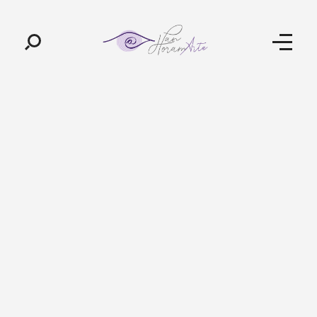
Pan-Horamarte - Porque vida é arte. Porque viajamos nessa poética
Porque vida é arte! Porque viajamos nessa poética