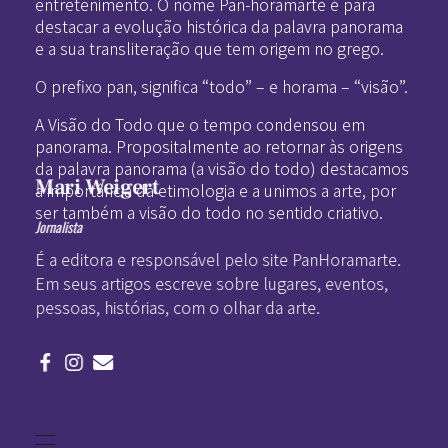
entretenimento. O nome Pan-horamarte é para
destacar a evolução histórica da palavra panorama
e a sua transliteração que tem origem no grego.
O prefixo pan, significa “todo” – e horama – “visão”.
A Visão do Todo que o tempo condensou em
panorama. Propositalmente ao retornar às origens
da palavra panorama (a visão do todo) destacamos
Mari Weigert
a importância da etimologia e a unimos a arte, por
ser também a visão do todo no sentido criativo.
Jornalista
É a editora e responsável pelo site PanHoramarte.
Em seus artigos escreve sobre lugares, eventos,
pessoas, histórias, com o olhar da arte.