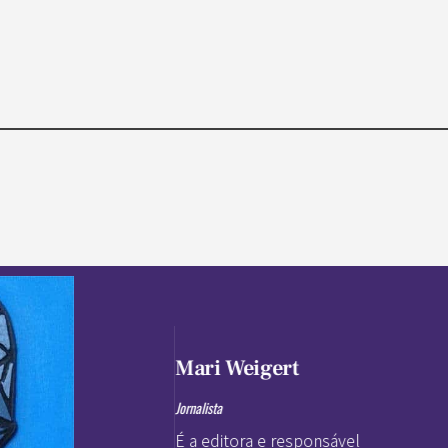
Mari Weigert
Jornalista
É a editora e responsável