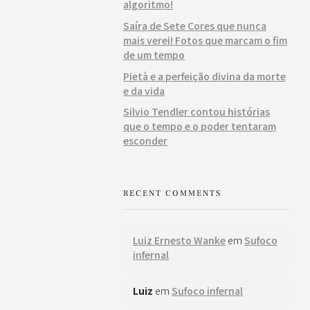
algoritmo!
Saíra de Sete Cores que nunca
mais verei! Fotos que marcam o fim
de um tempo
Pietà e a perfeição divina da morte
e da vida
Silvio Tendler contou histórias
que o tempo e o poder tentaram
esconder
RECENT COMMENTS
Luiz Ernesto Wanke
em
Sufoco
infernal
Luiz
em
Sufoco infernal