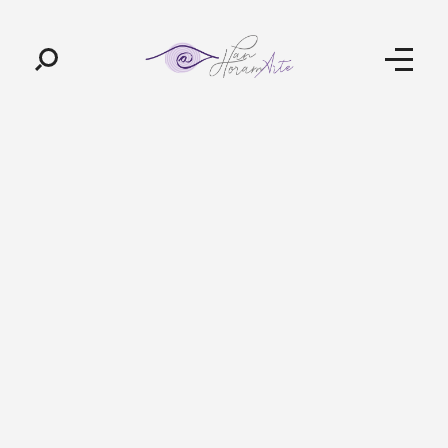
Pan-Horamarte - Porque vida é arte. Porque viajamos nessa poética
Porque vida é arte! Porque viajamos nessa poética