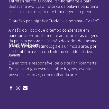
entretenimento. O nome Pan-horamarte é para
destacar a evolução histórica da palavra panorama
e a sua transliteração que tem origem no grego.
O prefixo pan, significa “todo” – e horama – “visão”.
A Visão do Todo que o tempo condensou em
panorama. Propositalmente ao retornar às origens
da palavra panorama (a visão do todo) destacamos
Mari Weigert
a importância da etimologia e a unimos a arte, por
ser também a visão do todo no sentido criativo.
Jornalista
É a editora e responsável pelo site PanHoramarte.
Em seus artigos escreve sobre lugares, eventos,
pessoas, histórias, com o olhar da arte.