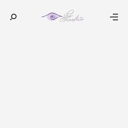
Pan-Horamarte - Porque vida é arte. Porque viajamos nessa poética
Porque vida é arte! Porque viajamos nessa poética