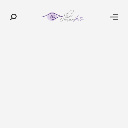
Pan-Horamarte - Porque vida é arte. Porque viajamos nessa poética
Porque vida é arte! Porque viajamos nessa poética