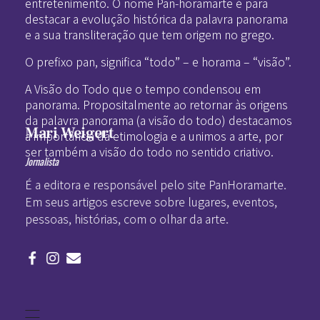
entretenimento. O nome Pan-horamarte é para
destacar a evolução histórica da palavra panorama
e a sua transliteração que tem origem no grego.
O prefixo pan, significa “todo” – e horama – “visão”.
A Visão do Todo que o tempo condensou em
panorama. Propositalmente ao retornar às origens
da palavra panorama (a visão do todo) destacamos
Mari Weigert
a importância da etimologia e a unimos a arte, por
ser também a visão do todo no sentido criativo.
Jornalista
É a editora e responsável pelo site PanHoramarte.
Em seus artigos escreve sobre lugares, eventos,
pessoas, histórias, com o olhar da arte.