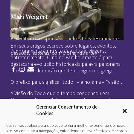
Mari Weigert
Jornalista
É a editora e responsável pelo site PanHoramarte.
Pan-Horamarte - Porque vida é arte. Porque viajamos nessa poética
Porque vida é arte! Porque viajamos nessa poética
Em seus artigos escreve sobre lugares, eventos,
PanHoramarte é um site de cultura, viagens,
pessoas, histórias, com o olhar da arte.
entretenimento. O nome Pan-horamarte é para
destacar a evolução histórica da palavra panorama
e a sua transliteração que tem origem no grego.
O prefixo pan, significa “todo” – e horama – “visão”.
A Visão do Todo que o tempo condensou em
Home
panorama. Propositalmente ao retornar às origens
Literatura
da palavra panorama (a visão do todo) destacamos
Gerenciar Consentimento de
Viagens
Legado
a importância da etimologia e a unimos a arte, por
Cookies
Blá-blá
ser também a visão do todo no sentido criativo.
Arte
Utilizamos cookies para que você tenha a melhor experiência do nosso
Quem somos
O que é arte
site. Ao continuar a navegação, entendemos que você esteja de acordo.