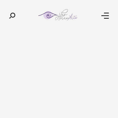
Pan-Horamarte - Porque vida é arte. Porque viajamos nessa poética
Porque vida é arte! Porque viajamos nessa poética