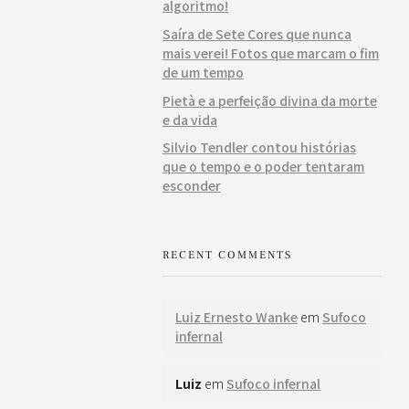
algoritmo!
Saíra de Sete Cores que nunca
mais verei! Fotos que marcam o fim
de um tempo
Pietà e a perfeição divina da morte
e da vida
Silvio Tendler contou histórias
que o tempo e o poder tentaram
esconder
RECENT COMMENTS
Luiz Ernesto Wanke
em
Sufoco
infernal
Luiz
em
Sufoco infernal