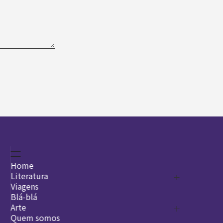
Home
Literatura
Viagens
Legado
Blá-blá
Arte
Quem somos
O que é arte