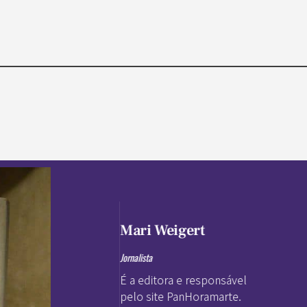
Mari Weigert
Jornalista
É a editora e responsável
pelo site PanHoramarte.