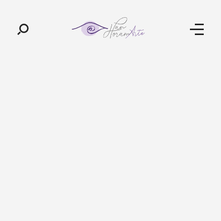
Pan-Horamarte - Porque vida é arte. Porque viajamos nessa poética
Porque vida é arte! Porque viajamos nessa poética