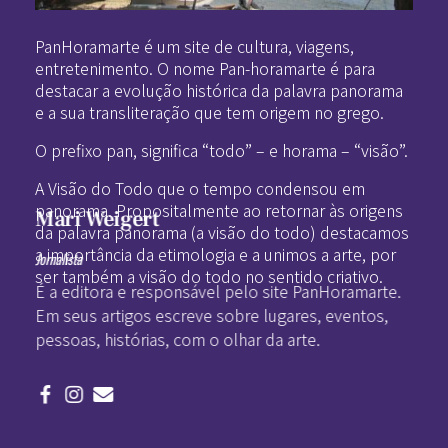
Pan-Horamarte - Porque vida é arte. Porque viajamos nessa poética
Porque vida é arte! Porque viajamos nessa poética
PanHoramarte é um site de cultura, viagens,
entretenimento. O nome Pan-horamarte é para
destacar a evolução histórica da palavra panorama
e a sua transliteração que tem origem no grego.
O prefixo pan, significa “todo” – e horama – “visão”.
A Visão do Todo que o tempo condensou em
panorama. Propositalmente ao retornar às origens
Mari Weigert
da palavra panorama (a visão do todo) destacamos
a importância da etimologia e a unimos a arte, por
Jornalista
ser também a visão do todo no sentido criativo.
É a editora e responsável pelo site PanHoramarte.
Em seus artigos escreve sobre lugares, eventos,
pessoas, histórias, com o olhar da arte.