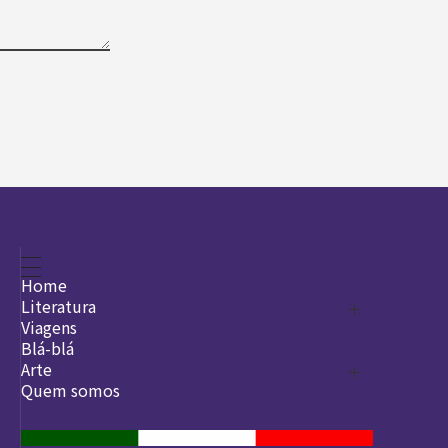
Home
Literatura
Viagens
Legado
Blá-blá
Arte
Quem somos
O que é arte
DesignSocial
InternetArt