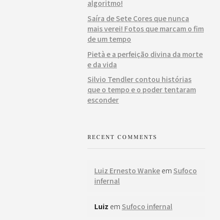
algoritmo!
Saíra de Sete Cores que nunca
mais verei! Fotos que marcam o fim
de um tempo
Pietà e a perfeição divina da morte
e da vida
Silvio Tendler contou histórias
que o tempo e o poder tentaram
esconder
RECENT COMMENTS
Luiz Ernesto Wanke
em
Sufoco
infernal
Luiz
em
Sufoco infernal