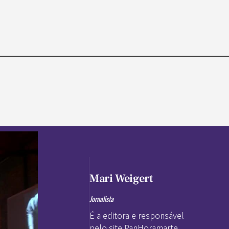
Mari Weigert
Jornalista
É a editora e responsável
pelo site PanHoramarte.