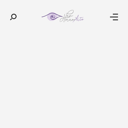
Pan-Horamarte - Porque vida é arte. Porque viajamos nessa poética
Porque vida é arte! Porque viajamos nessa poética