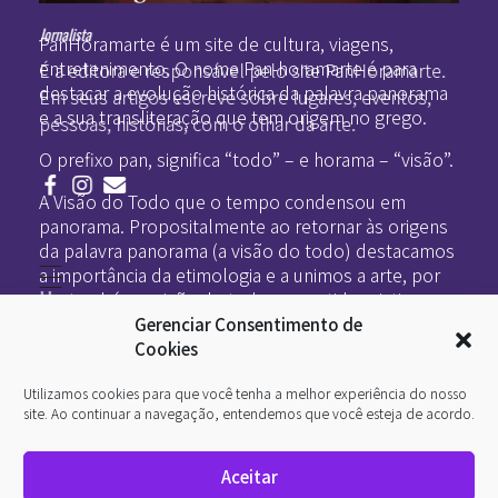
Pan-Horamarte - Porque vida é arte. Porque viajamos nessa poética
Porque vida é arte! Porque viajamos nessa poética
Jornalista
PanHoramarte é um site de cultura, viagens,
entretenimento. O nome Pan-horamarte é para
É a editora e responsável pelo site PanHoramarte.
destacar a evolução histórica da palavra panorama
Em seus artigos escreve sobre lugares, eventos,
e a sua transliteração que tem origem no grego.
pessoas, histórias, com o olhar da arte.
O prefixo pan, significa “todo” – e horama – “visão”.
A Visão do Todo que o tempo condensou em
panorama. Propositalmente ao retornar às origens
da palavra panorama (a visão do todo) destacamos
a importância da etimologia e a unimos a arte, por
Home
ser também a visão do todo no sentido criativo.
Literatura
Gerenciar Consentimento de
Viagens
Legado
Cookies
Blá-blá
Arte
Utilizamos cookies para que você tenha a melhor experiência do nosso
Quem somos
O que é arte
site. Ao continuar a navegação, entendemos que você esteja de acordo.
DesignSocial
InternetArt
Aceitar