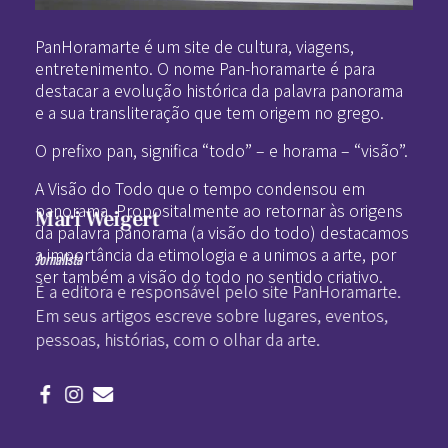
Pan-Horamarte - Porque vida é arte. Porque viajamos nessa poética
Porque vida é arte! Porque viajamos nessa poética
PanHoramarte é um site de cultura, viagens,
entretenimento. O nome Pan-horamarte é para
destacar a evolução histórica da palavra panorama
e a sua transliteração que tem origem no grego.
O prefixo pan, significa “todo” – e horama – “visão”.
A Visão do Todo que o tempo condensou em
panorama. Propositalmente ao retornar às origens
Mari Weigert
da palavra panorama (a visão do todo) destacamos
a importância da etimologia e a unimos a arte, por
Jornalista
ser também a visão do todo no sentido criativo.
É a editora e responsável pelo site PanHoramarte.
Em seus artigos escreve sobre lugares, eventos,
pessoas, histórias, com o olhar da arte.