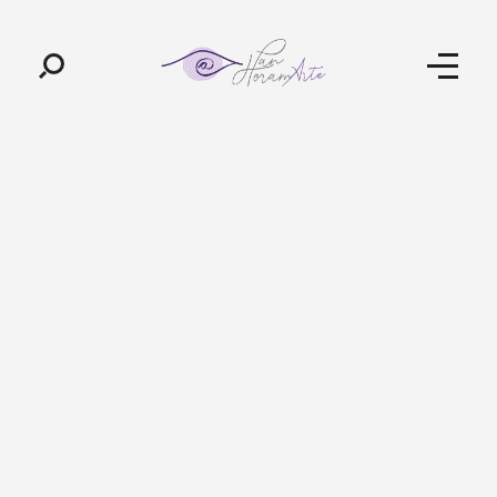
Pan-Horamarte - Porque vida é arte. Porque viajamos nessa poética
Porque vida é arte! Porque viajamos nessa poética