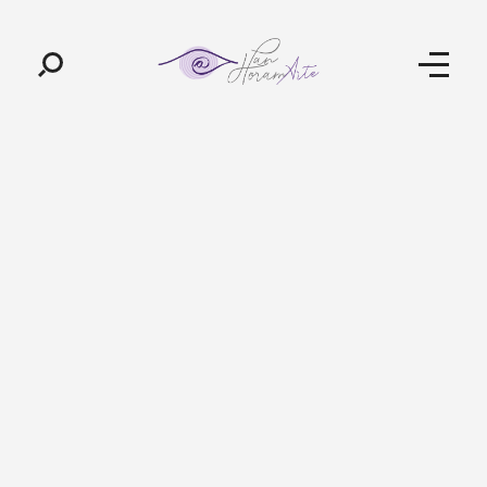
Pan-Horamarte - Porque vida é arte. Porque viajamos nessa poética
Porque vida é arte! Porque viajamos nessa poética