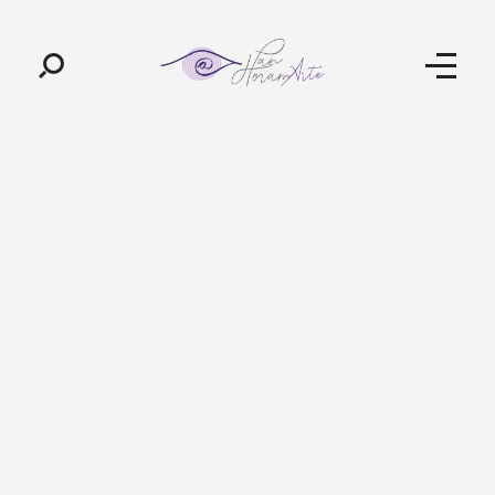
Pan-Horamarte - Porque vida é arte. Porque viajamos nessa poética
Porque vida é arte! Porque viajamos nessa poética