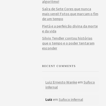
algoritmo!
Saíra de Sete Cores que nunca
mais verei! Fotos que marcam o fim
de um tempo
Pietà e a perfeição divina da morte
e da vida
Silvio Tendler contou histórias
que o tempo e o poder tentaram
esconder
RECENT COMMENTS
Luiz Ernesto Wanke
em
Sufoco
infernal
Luiz
em
Sufoco infernal