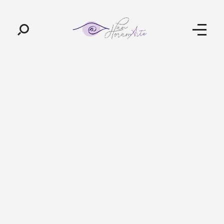
Pan-Horamarte - Porque vida é arte. Porque viajamos nessa poética
Porque vida é arte! Porque viajamos nessa poética