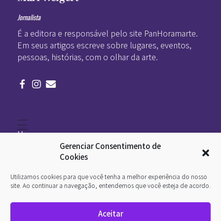
Jornalista
É a editora e responsável pelo site PanHoramarte.
Em seus artigos escreve sobre lugares, eventos,
pessoas, histórias, com o olhar da arte.
Home
Literatura
Gerenciar Consentimento de
Viagens
Legado
Cookies
Blá-blá
Arte
Utilizamos cookies para que você tenha a melhor experiência do nosso
Quem somos
O que é arte
site. Ao continuar a navegação, entendemos que você esteja de acordo.
DesignSocial
InternetArt
Aceitar