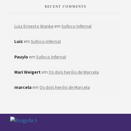
RECENT COMMENTS
Luiz Ernesto Wanke
em
Sufoco infernal
Luiz
em
Sufoco infernal
Pauylo
em
Sufoco infernal
Mari Weigert
em
Os dois heróis de Marcela
marcela
em
Os dois heróis de Marcela
Pan-Horamarte - Porque vida é arte. Porque viajamos nessa poética
Porque vida é arte! Porque viajamos nessa poética