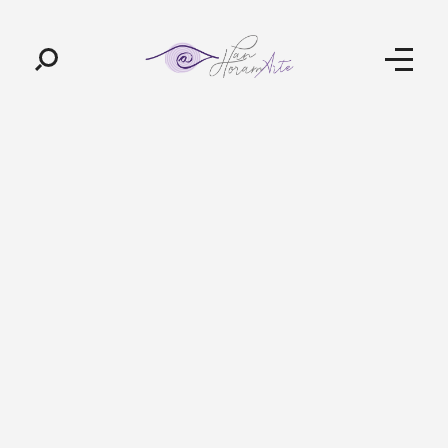
Pan-Horamarte - Porque vida é arte. Porque viajamos nessa poética
Porque vida é arte! Porque viajamos nessa poética