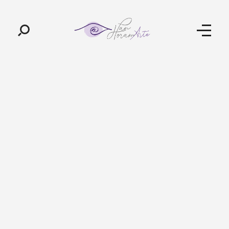
Pan-Horamarte - Porque vida é arte. Porque viajamos nessa poética
Porque vida é arte! Porque viajamos nessa poética