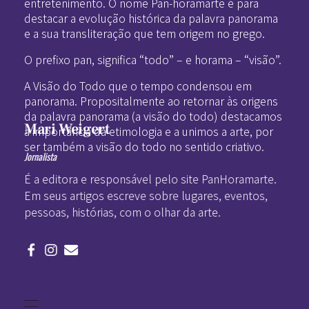
entretenimento. O nome Pan-horamarte é para
destacar a evolução histórica da palavra panorama
e a sua transliteração que tem origem no grego.
O prefixo pan, significa “todo” – e horama – “visão”.
A Visão do Todo que o tempo condensou em
panorama. Propositalmente ao retornar às origens
da palavra panorama (a visão do todo) destacamos
Mari Weigert
a importância da etimologia e a unimos a arte, por
ser também a visão do todo no sentido criativo.
Jornalista
É a editora e responsável pelo site PanHoramarte.
Em seus artigos escreve sobre lugares, eventos,
pessoas, histórias, com o olhar da arte.