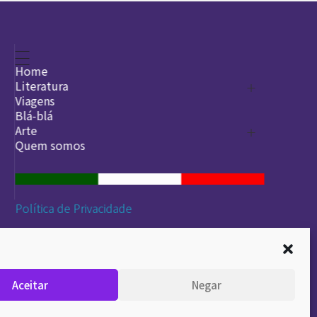
Home
Literatura
Viagens
Legado
Blá-blá
Arte
Quem somos
O que é arte
DesignSocial
InternetArt
Política de Privacidade
Aceitar
Negar