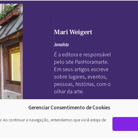
Mari Weigert
Jornalista
É a editora e responsável
pelo site PanHoramarte.
Em seus artigos escreve
sobre lugares, eventos,
pessoas, histórias, com o
olhar da arte.
Gerenciar Consentimento de Cookies
te. Ao continuar a navegação, entendemos que você esteja de
nto. O
a da
a poética. Todos os direitos reservados