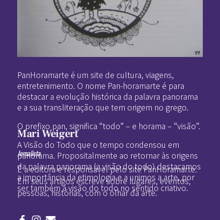
Pan-Horamarte - Porque vida é arte. Porque viajamos nessa poética
Porque vida é arte! Porque viajamos nessa poética
PanHoramarte é um site de cultura, viagens,
entretenimento. O nome Pan-horamarte é para
destacar a evolução histórica da palavra panorama
e a sua transliteração que tem origem no grego.
O prefixo pan, significa “todo” – e horama – “visão”.
Mari Weigert
A Visão do Todo que o tempo condensou em
Jornalista
panorama. Propositalmente ao retornar às origens
da palavra panorama (a visão do todo) destacamos
É a editora e responsável pelo site PanHoramarte.
a importância da etimologia e a unimos a arte, por
Em seus artigos escreve sobre lugares, eventos,
ser também a visão do todo no sentido criativo.
pessoas, histórias, com o olhar da arte.