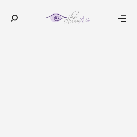
Pan-Horamarte - Porque vida é arte. Porque viajamos nessa poética
Porque vida é arte! Porque viajamos nessa poética