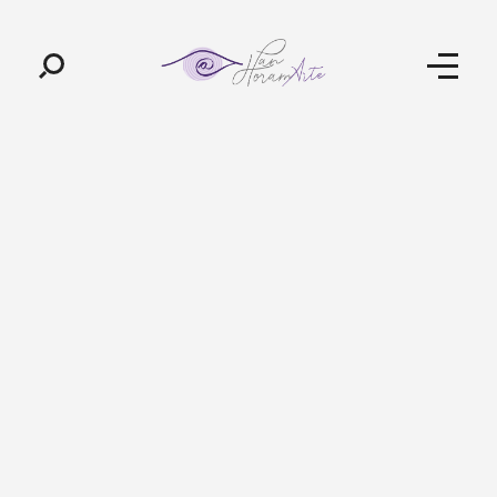
Pan-Horamarte - Porque vida é arte. Porque viajamos nessa poética
Porque vida é arte! Porque viajamos nessa poética