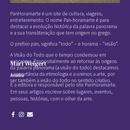
Pan-Horamarte - Porque vida é arte. Porque viajamos nessa poética
Porque vida é arte! Porque viajamos nessa poética
PanHoramarte é um site de cultura, viagens,
entretenimento. O nome Pan-horamarte é para
destacar a evolução histórica da palavra panorama
e a sua transliteração que tem origem no grego.
O prefixo pan, significa “todo” – e horama – “visão”.
A Visão do Todo que o tempo condensou em
panorama. Propositalmente ao retornar às origens
Mari Weigert
da palavra panorama (a visão do todo) destacamos
a importância da etimologia e a unimos a arte, por
Jornalista
ser também a visão do todo no sentido criativo.
É a editora e responsável pelo site PanHoramarte.
Em seus artigos escreve sobre lugares, eventos,
pessoas, histórias, com o olhar da arte.