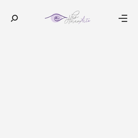
Pan-Horamarte - Porque vida é arte. Porque viajamos nessa poética
Porque vida é arte! Porque viajamos nessa poética