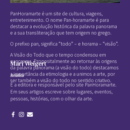
Pan-Horamarte - Porque vida é arte. Porque viajamos nessa poética
Porque vida é arte! Porque viajamos nessa poética
PanHoramarte é um site de cultura, viagens,
entretenimento. O nome Pan-horamarte é para
destacar a evolução histórica da palavra panorama
e a sua transliteração que tem origem no grego.
O prefixo pan, significa “todo” – e horama – “visão”.
A Visão do Todo que o tempo condensou em
panorama. Propositalmente ao retornar às origens
Mari Weigert
da palavra panorama (a visão do todo) destacamos
a importância da etimologia e a unimos a arte, por
Jornalista
ser também a visão do todo no sentido criativo.
É a editora e responsável pelo site PanHoramarte.
Em seus artigos escreve sobre lugares, eventos,
pessoas, histórias, com o olhar da arte.