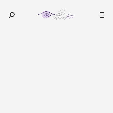
Pan-Horamarte - Porque vida é arte. Porque viajamos nessa poética
Porque vida é arte! Porque viajamos nessa poética