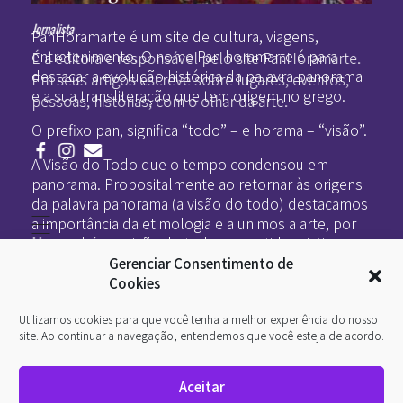
Pan-Horamarte - Porque vida é arte. Porque viajamos nessa poética
Porque vida é arte! Porque viajamos nessa poética
Jornalista
PanHoramarte é um site de cultura, viagens,
entretenimento. O nome Pan-horamarte é para
É a editora e responsável pelo site PanHoramarte.
destacar a evolução histórica da palavra panorama
Em seus artigos escreve sobre lugares, eventos,
e a sua transliteração que tem origem no grego.
pessoas, histórias, com o olhar da arte.
O prefixo pan, significa “todo” – e horama – “visão”.
A Visão do Todo que o tempo condensou em
panorama. Propositalmente ao retornar às origens
da palavra panorama (a visão do todo) destacamos
a importância da etimologia e a unimos a arte, por
Home
ser também a visão do todo no sentido criativo.
Literatura
Gerenciar Consentimento de
Viagens
Legado
Cookies
Blá-blá
Arte
Utilizamos cookies para que você tenha a melhor experiência do nosso
Quem somos
O que é arte
site. Ao continuar a navegação, entendemos que você esteja de acordo.
DesignSocial
InternetArt
Aceitar