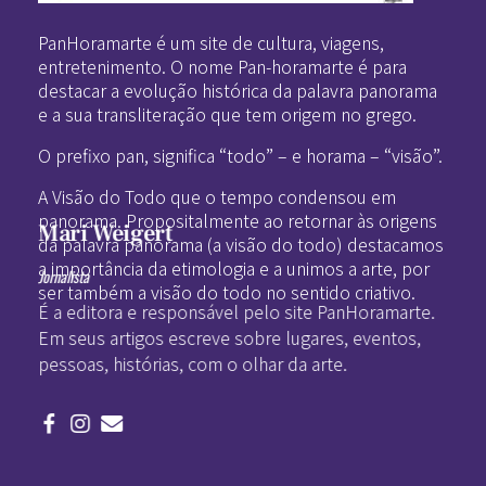
Pan-Horamarte - Porque vida é arte. Porque viajamos nessa poética
Porque vida é arte! Porque viajamos nessa poética
PanHoramarte é um site de cultura, viagens,
entretenimento. O nome Pan-horamarte é para
destacar a evolução histórica da palavra panorama
e a sua transliteração que tem origem no grego.
O prefixo pan, significa “todo” – e horama – “visão”.
A Visão do Todo que o tempo condensou em
panorama. Propositalmente ao retornar às origens
Mari Weigert
da palavra panorama (a visão do todo) destacamos
a importância da etimologia e a unimos a arte, por
Jornalista
ser também a visão do todo no sentido criativo.
É a editora e responsável pelo site PanHoramarte.
Em seus artigos escreve sobre lugares, eventos,
pessoas, histórias, com o olhar da arte.