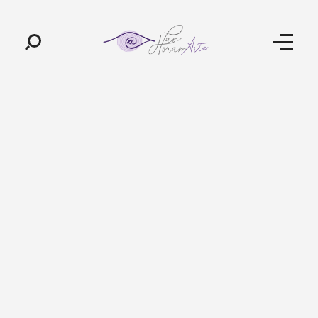
Pan-Horamarte - Porque vida é arte. Porque viajamos nessa poética
Porque vida é arte! Porque viajamos nessa poética