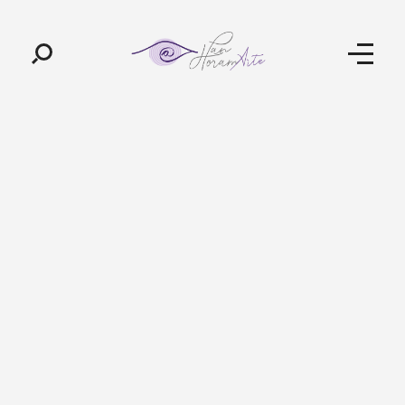
Pan-Horamarte - Porque vida é arte. Porque viajamos nessa poética
Porque vida é arte! Porque viajamos nessa poética