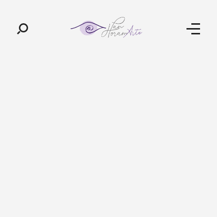
Pan-Horamarte - Porque vida é arte. Porque viajamos nessa poética
Porque vida é arte! Porque viajamos nessa poética