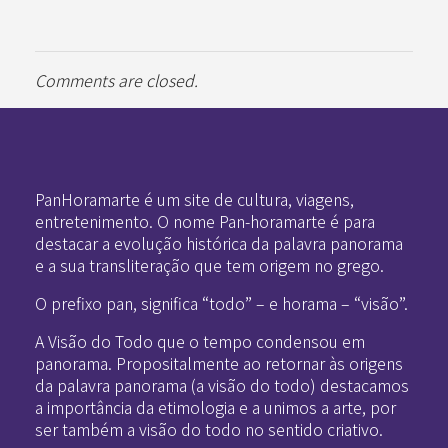
Comments are closed.
Pan-Horamarte - Porque vida é arte. Porque viajamos nessa poética
Porque vida é arte! Porque viajamos nessa poética
PanHoramarte é um site de cultura, viagens,
entretenimento. O nome Pan-horamarte é para
destacar a evolução histórica da palavra panorama
e a sua transliteração que tem origem no grego.
O prefixo pan, significa “todo” – e horama – “visão”.
A Visão do Todo que o tempo condensou em
panorama. Propositalmente ao retornar às origens
da palavra panorama (a visão do todo) destacamos
a importância da etimologia e a unimos a arte, por
ser também a visão do todo no sentido criativo.