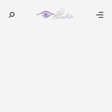
Pan-Horamarte - Porque vida é arte. Porque viajamos nessa poética
Porque vida é arte! Porque viajamos nessa poética