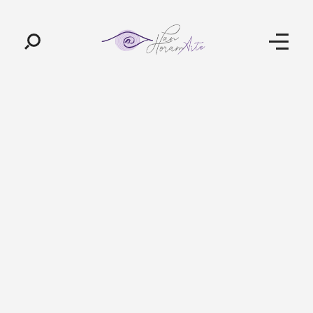
Pan-Horamarte - Porque vida é arte. Porque viajamos nessa poética
Porque vida é arte! Porque viajamos nessa poética