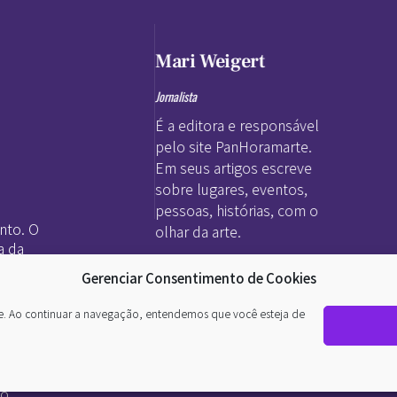
Mari Weigert
Jornalista
É a editora e responsável
pelo site PanHoramarte.
Em seus artigos escreve
sobre lugares, eventos,
pessoas, histórias, com o
nto. O
olhar da arte.
a da
 no grego.
Gerenciar Consentimento de Cookies
te. Ao continuar a navegação, entendemos que você esteja de
rama (a
a poética. Todos os direitos reservados
e a unimos
o.