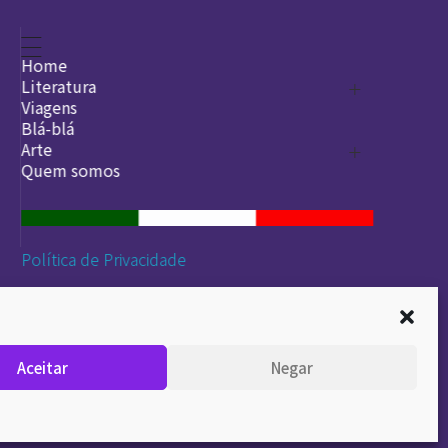
Home
Literatura
Viagens
Legado
Blá-blá
Arte
Quem somos
O que é arte
DesignSocial
InternetArt
Política de Privacidade
Aceitar
Negar