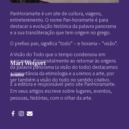
Pan-Horamarte - Porque vida é arte. Porque viajamos nessa poética
Porque vida é arte! Porque viajamos nessa poética
PanHoramarte é um site de cultura, viagens,
entretenimento. O nome Pan-horamarte é para
destacar a evolução histórica da palavra panorama
e a sua transliteração que tem origem no grego.
O prefixo pan, significa “todo” – e horama – “visão”.
A Visão do Todo que o tempo condensou em
panorama. Propositalmente ao retornar às origens
Mari Weigert
da palavra panorama (a visão do todo) destacamos
a importância da etimologia e a unimos a arte, por
Jornalista
ser também a visão do todo no sentido criativo.
É a editora e responsável pelo site PanHoramarte.
Em seus artigos escreve sobre lugares, eventos,
pessoas, histórias, com o olhar da arte.