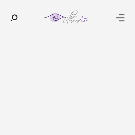
Pan-Horamarte - Porque vida é arte. Porque viajamos nessa poética
Porque vida é arte! Porque viajamos nessa poética