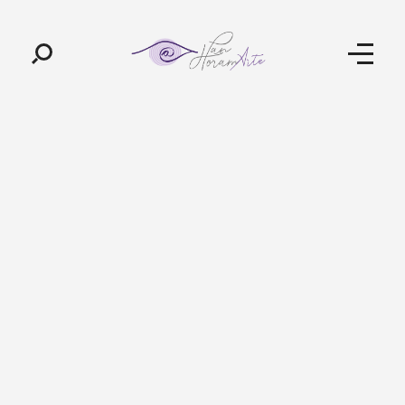
Pan-Horamarte - Porque vida é arte. Porque viajamos nessa poética
Porque vida é arte! Porque viajamos nessa poética