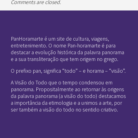
Comments are closed.
Pan-Horamarte - Porque vida é arte. Porque viajamos nessa poética
Porque vida é arte! Porque viajamos nessa poética
PanHoramarte é um site de cultura, viagens,
entretenimento. O nome Pan-horamarte é para
destacar a evolução histórica da palavra panorama
e a sua transliteração que tem origem no grego.
O prefixo pan, significa “todo” – e horama – “visão”.
A Visão do Todo que o tempo condensou em
panorama. Propositalmente ao retornar às origens
da palavra panorama (a visão do todo) destacamos
a importância da etimologia e a unimos a arte, por
ser também a visão do todo no sentido criativo.