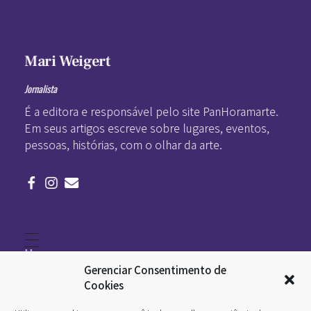
Mari Weigert
Jornalista
É a editora e responsável pelo site PanHoramarte.
Em seus artigos escreve sobre lugares, eventos,
pessoas, histórias, com o olhar da arte.
Home
Literatura
Gerenciar Consentimento de
Viagens
Legado
Cookies
Blá-blá
Arte