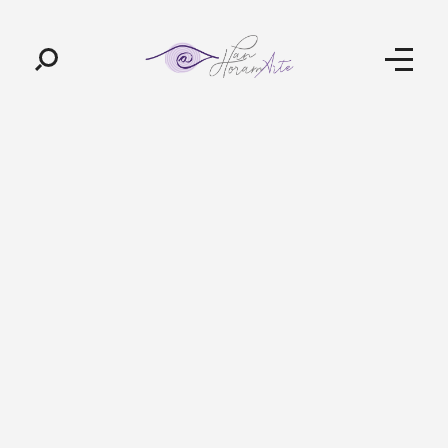
Pan-Horamarte - Porque vida é arte. Porque viajamos nessa poética
Porque vida é arte! Porque viajamos nessa poética