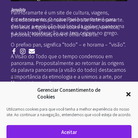
Pan-Horamarte - Porque vida é arte. Porque viajamos nessa poética
Porque vida é arte! Porque viajamos nessa poética
Jornalista
PanHoramarte é um site de cultura, viagens,
entretenimento. O nome Pan-horamarte é para
É a editora e responsável pelo site PanHoramarte.
destacar a evolução histórica da palavra panorama
Em seus artigos escreve sobre lugares, eventos,
e a sua transliteração que tem origem no grego.
pessoas, histórias, com o olhar da arte.
O prefixo pan, significa “todo” – e horama – “visão”.
A Visão do Todo que o tempo condensou em
panorama. Propositalmente ao retornar às origens
da palavra panorama (a visão do todo) destacamos
a importância da etimologia e a unimos a arte, por
Home
ser também a visão do todo no sentido criativo.
Literatura
Gerenciar Consentimento de
Viagens
Legado
Cookies
Blá-blá
Arte
Utilizamos cookies para que você tenha a melhor experiência do nosso
Quem somos
O que é arte
site. Ao continuar a navegação, entendemos que você esteja de acordo.
DesignSocial
InternetArt
Aceitar