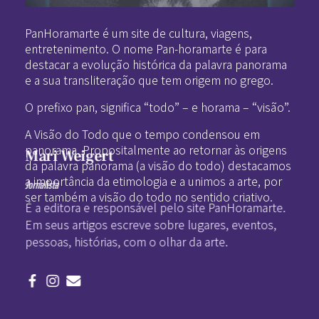
Pan-Horamarte - Porque vida é arte. Porque viajamos nessa poética
Porque vida é arte! Porque viajamos nessa poética
PanHoramarte é um site de cultura, viagens,
entretenimento. O nome Pan-horamarte é para
destacar a evolução histórica da palavra panorama
e a sua transliteração que tem origem no grego.
O prefixo pan, significa “todo” – e horama – “visão”.
A Visão do Todo que o tempo condensou em
panorama. Propositalmente ao retornar às origens
Mari Weigert
da palavra panorama (a visão do todo) destacamos
a importância da etimologia e a unimos a arte, por
Jornalista
ser também a visão do todo no sentido criativo.
É a editora e responsável pelo site PanHoramarte.
Em seus artigos escreve sobre lugares, eventos,
pessoas, histórias, com o olhar da arte.