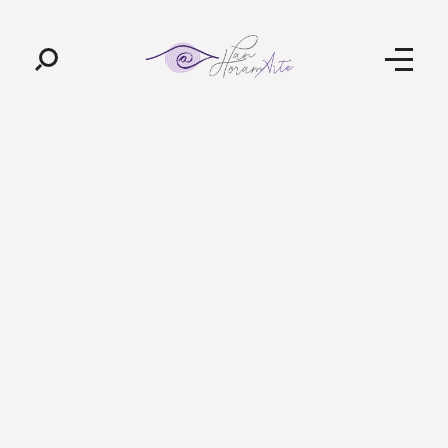
Pan-Horamarte - Porque vida é arte. Porque viajamos nessa poética
Porque vida é arte! Porque viajamos nessa poética