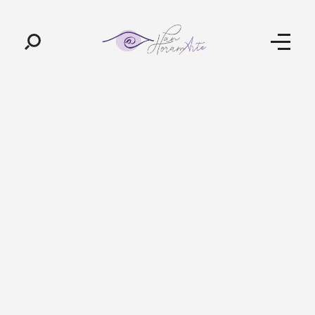
Pan-Horamarte - Porque vida é arte. Porque viajamos nessa poética
Porque vida é arte! Porque viajamos nessa poética