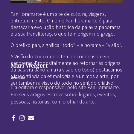
Pan-Horamarte - Porque vida é arte. Porque viajamos nessa poética
Porque vida é arte! Porque viajamos nessa poética
PanHoramarte é um site de cultura, viagens,
entretenimento. O nome Pan-horamarte é para
destacar a evolução histórica da palavra panorama
e a sua transliteração que tem origem no grego.
O prefixo pan, significa “todo” – e horama – “visão”.
A Visão do Todo que o tempo condensou em
panorama. Propositalmente ao retornar às origens
Mari Weigert
da palavra panorama (a visão do todo) destacamos
a importância da etimologia e a unimos a arte, por
Jornalista
ser também a visão do todo no sentido criativo.
É a editora e responsável pelo site PanHoramarte.
Em seus artigos escreve sobre lugares, eventos,
pessoas, histórias, com o olhar da arte.