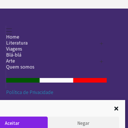
Home
Literatura
Viagens
Legado
Blá-blá
Arte
Quem somos
O que é arte
DesignSocial
InternetArt
Política de Privacidade
Aceitar
Negar