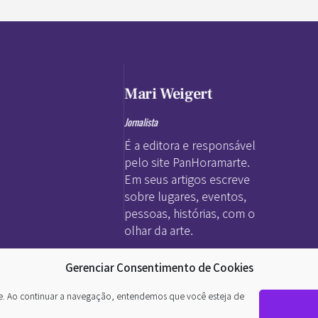
Mari Weigert
Jornalista
É a editora e responsável
pelo site PanHoramarte.
Em seus artigos escreve
sobre lugares, eventos,
pessoas, histórias, com o
olhar da arte.
Gerenciar Consentimento de Cookies
nto. O
a da
te. Ao continuar a navegação, entendemos que você esteja de
 no grego.