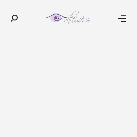
Pan-Horamarte - Porque vida é arte. Porque viajamos nessa poética
Porque vida é arte! Porque viajamos nessa poética