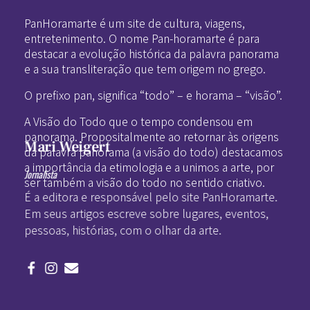
Pan-Horamarte - Porque vida é arte. Porque viajamos nessa poética
Porque vida é arte! Porque viajamos nessa poética
PanHoramarte é um site de cultura, viagens,
entretenimento. O nome Pan-horamarte é para
destacar a evolução histórica da palavra panorama
e a sua transliteração que tem origem no grego.
O prefixo pan, significa “todo” – e horama – “visão”.
A Visão do Todo que o tempo condensou em
panorama. Propositalmente ao retornar às origens
Mari Weigert
da palavra panorama (a visão do todo) destacamos
a importância da etimologia e a unimos a arte, por
Jornalista
ser também a visão do todo no sentido criativo.
É a editora e responsável pelo site PanHoramarte.
Em seus artigos escreve sobre lugares, eventos,
pessoas, histórias, com o olhar da arte.