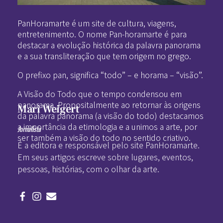
Pan-Horamarte - Porque vida é arte. Porque viajamos nessa poética
Porque vida é arte! Porque viajamos nessa poética
PanHoramarte é um site de cultura, viagens,
entretenimento. O nome Pan-horamarte é para
destacar a evolução histórica da palavra panorama
e a sua transliteração que tem origem no grego.
O prefixo pan, significa “todo” – e horama – “visão”.
A Visão do Todo que o tempo condensou em
panorama. Propositalmente ao retornar às origens
Mari Weigert
da palavra panorama (a visão do todo) destacamos
a importância da etimologia e a unimos a arte, por
Jornalista
ser também a visão do todo no sentido criativo.
É a editora e responsável pelo site PanHoramarte.
Em seus artigos escreve sobre lugares, eventos,
pessoas, histórias, com o olhar da arte.