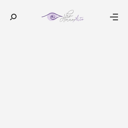
Pan-Horamarte - Porque vida é arte. Porque viajamos nessa poética
Porque vida é arte! Porque viajamos nessa poética