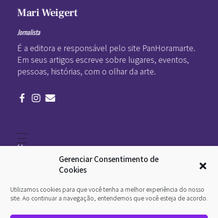
Mari Weigert
Jornalista
É a editora e responsável pelo site PanHoramarte.
Em seus artigos escreve sobre lugares, eventos,
pessoas, histórias, com o olhar da arte.
Home
Literatura
Gerenciar Consentimento de
Viagens
Legado
Cookies
Blá-blá
Arte
Utilizamos cookies para que você tenha a melhor experiência do nosso
Quem somos
O que é arte
site. Ao continuar a navegação, entendemos que você esteja de acordo.
DesignSocial
InternetArt