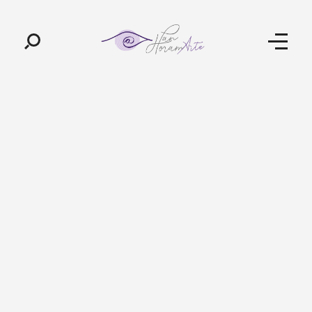
Pan-Horamarte - Porque vida é arte. Porque viajamos nessa poética
Porque vida é arte! Porque viajamos nessa poética