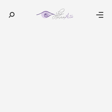
Pan-Horamarte - Porque vida é arte. Porque viajamos nessa poética
Porque vida é arte! Porque viajamos nessa poética