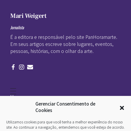
Mari Weigert
Jornalista
É a editora e responsável pelo site PanHoramarte.
Em seus artigos escreve sobre lugares, eventos,
pessoas, histórias, com o olhar da arte.
Home
Literatura
Gerenciar Consentimento de
Viagens
Legado
Cookies
Blá-blá
Arte
Utilizamos cookies para que você tenha a melhor experiência do nosso
Quem somos
O que é arte
site. Ao continuar a navegação, entendemos que você esteja de acordo.