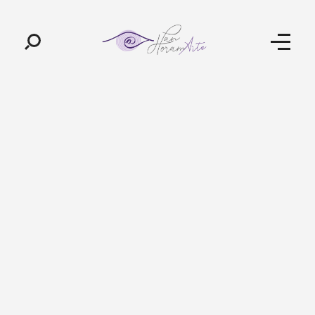
Pan-Horamarte - Porque vida é arte. Porque viajamos nessa poética
Porque vida é arte! Porque viajamos nessa poética