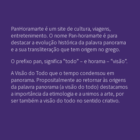
Pan-Horamarte - Porque vida é arte. Porque viajamos nessa poética
Porque vida é arte! Porque viajamos nessa poética
PanHoramarte é um site de cultura, viagens,
entretenimento. O nome Pan-horamarte é para
destacar a evolução histórica da palavra panorama
e a sua transliteração que tem origem no grego.
O prefixo pan, significa “todo” – e horama – “visão”.
A Visão do Todo que o tempo condensou em
panorama. Propositalmente ao retornar às origens
da palavra panorama (a visão do todo) destacamos
a importância da etimologia e a unimos a arte, por
ser também a visão do todo no sentido criativo.