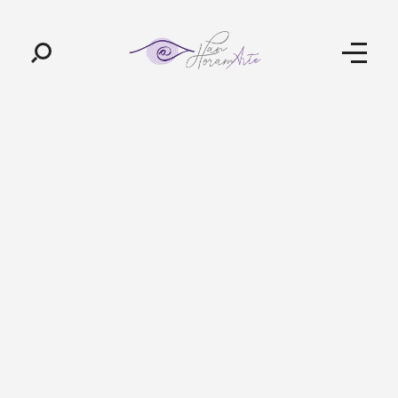
Pan-Horamarte - Porque vida é arte. Porque viajamos nessa poética
Porque vida é arte! Porque viajamos nessa poética