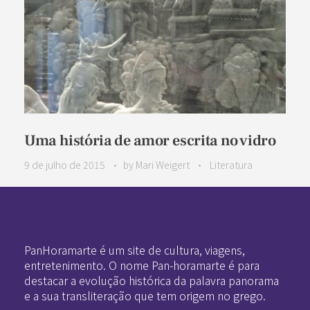
Uma história de amor escrita no vidro
9 de julho de 2015
by
Mari Weigert
Literatura
Pan-Horamarte - Porque vida é arte. Porque viajamos nessa poética
Porque vida é arte! Porque viajamos nessa poética
PanHoramarte é um site de cultura, viagens,
entretenimento. O nome Pan-horamarte é para
destacar a evolução histórica da palavra panorama
e a sua transliteração que tem origem no grego.