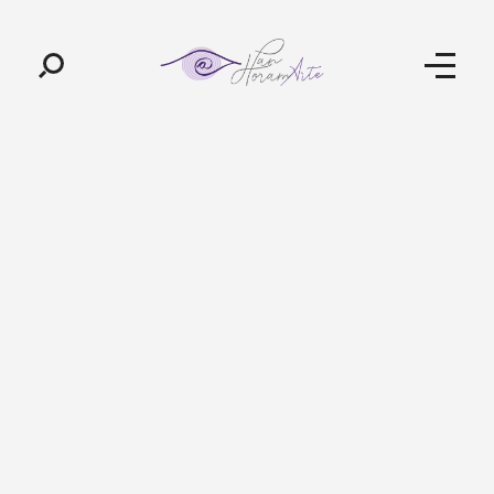
Pan-Horamarte - Porque vida é arte. Porque viajamos nessa poética
Porque vida é arte! Porque viajamos nessa poética