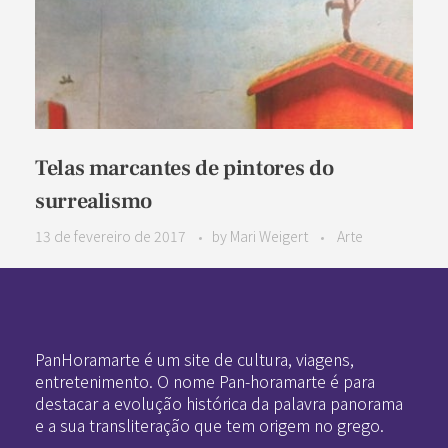
Telas marcantes de pintores do
surrealismo
13 de fevereiro de 2017
by
Mari Weigert
Arte
Pan-Horamarte - Porque vida é arte. Porque viajamos nessa poética
Porque vida é arte! Porque viajamos nessa poética
PanHoramarte é um site de cultura, viagens,
entretenimento. O nome Pan-horamarte é para
destacar a evolução histórica da palavra panorama
e a sua transliteração que tem origem no grego.