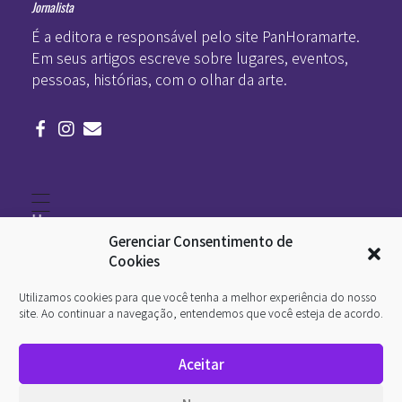
Jornalista
É a editora e responsável pelo site PanHoramarte.
Em seus artigos escreve sobre lugares, eventos,
pessoas, histórias, com o olhar da arte.
Home
Literatura
Gerenciar Consentimento de
Viagens
Legado
Cookies
Blá-blá
Arte
Utilizamos cookies para que você tenha a melhor experiência do nosso
Quem somos
O que é arte
site. Ao continuar a navegação, entendemos que você esteja de acordo.
DesignSocial
InternetArt
Aceitar
Política de Privacidade
© 2026 Pan-Horamarte - Porque vida é arte. Porque