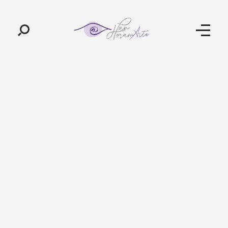
Pan-Horamarte - Porque vida é arte. Porque viajamos nessa poética
Porque vida é arte! Porque viajamos nessa poética