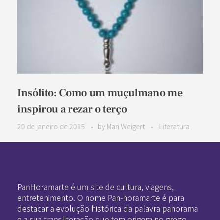
Insólito: Como um muçulmano me
inspirou a rezar o terço
20 de janeiro de 2015
by
Mari Weigert
Literatura
Pan-Horamarte - Porque vida é arte. Porque viajamos nessa poética
Porque vida é arte! Porque viajamos nessa poética
PanHoramarte é um site de cultura, viagens,
entretenimento. O nome Pan-horamarte é para
destacar a evolução histórica da palavra panorama
e a sua transliteração que tem origem no grego.