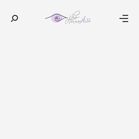
Pan-Horamarte - Porque vida é arte. Porque viajamos nessa poética
Porque vida é arte! Porque viajamos nessa poética