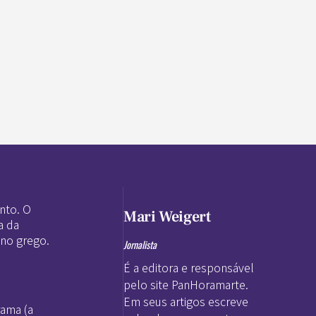
nto. O
Mari Weigert
a da
 no grego.
Jornalista
É a editora e responsável
pelo site PanHoramarte.
Em seus artigos escreve
rama (a