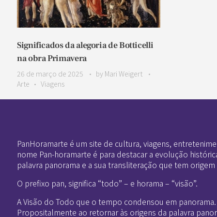
Significados da alegoria de Botticelli
na obra Primavera
26 de março de 2025
by
Mari Weigert
Arte
Viagens
Pan-Horamarte - Porque vida é arte. Porque viajamos nessa poética
Porque vida é arte! Porque viajamos nessa poética
PanHoramarte é um site de cultura, viagens, entretenime
nome Pan-horamarte é para destacar a evolução históric
palavra panorama e a sua transliteração que tem origem
O prefixo pan, significa “todo” – e horama – “visão”.
A Visão do Todo que o tempo condensou em panorama.
Propositalmente ao retornar às origens da palavra pano