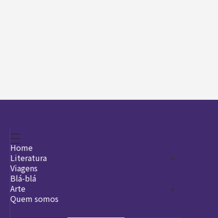
Home
Literatura
Viagens
Legado
Blá-blá
Arte
Quem somos
O que é arte
DesignSocial
InternetArt